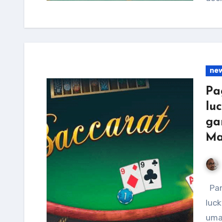
ne
Pa
lu
ga
Ma
Panimula Maligayang pagdating sa Lucky Cola -
luck
uma