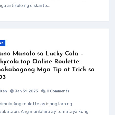
ga artikulo ng diskarte…
ws
ano Manalo sa Lucky Cola –
ckycola.top Online Roulette:
nakabagong Mga Tip at Trick sa
23
Ken
Jan 31, 2023
0 Comments
kakataon. Ang manlalaro ay tumataya kung